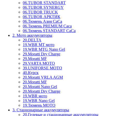
06.TUBOR STANDART
06.TUBOR SYNERGY
06.TUBOR TRUCK
06.TUBOR АРКТИК
06.Тюмень Aзия CaCa
06.Тюмень PREMIUM Caca
06.Тюмень STANDART CaСa
2. Мото аккумуляторы
20.DELTA
19.WBR MT мото
19.WBR MTG Nano Gel
29.Moratti Dry Charge
29.Moratti MF
29.VARTA MOTO
39.UNIFORSE MOTO
40.Курск
20.Moratti VRLA AGM
20.Moratti MF
20.Moratti Nano Gel
20.Moratti Dry Charge
19.WBR мото
19.WBR Nano Gel
19.Тюмень МОТО
3. Стационарные аккумуляторы
20.Гелевые и стационарные аккумуляторы